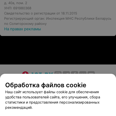
д. 40а, пом. 2
УНП: 691980368
Свидетельство о регистрации от 18.11.2015
Регистрирующий орган: Инспекция МНС Республики Беларусь
по Солигорскому району
На правах рекламы
О проекте
Новости проекта
Размещение рекламы
Обработка файлов cookie
Медицинский маркетинг
Публичный договор
Наш сайт использует файлы cookie для обеспечения
удобства пользователей сайта, его улучшения, сбора
Пользовательское соглашение
Способы оплаты
статистики и предоставления персонализированных
Вакансии
Партнеры
рекомендаций.
Написать руководителю 103.by